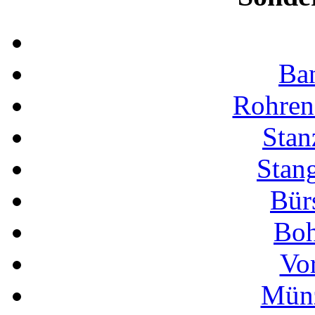
Ba
Rohren
Stan
Stan
Bür
Boh
Vo
Münz