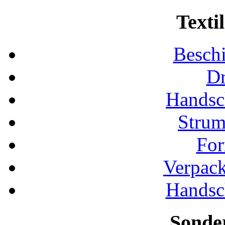
Texti
Besch
D
Handsc
Strum
For
Verpac
Handsc
Sonde