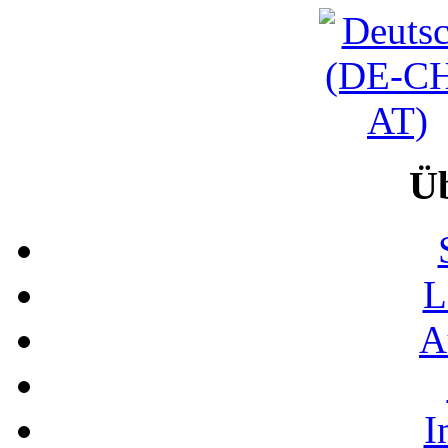
Ü
L
A
I