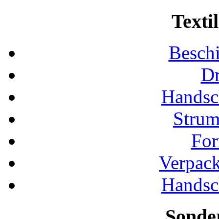
Texti
Besch
D
Handsc
Strum
For
Verpac
Handsc
Sonde