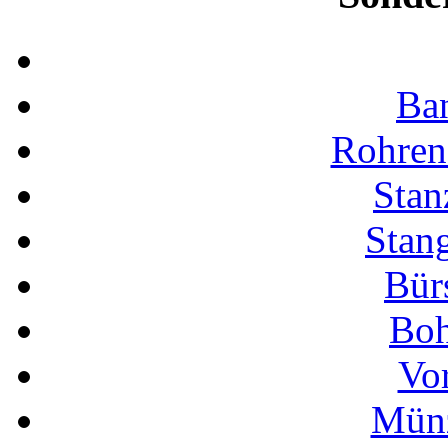
Ba
Rohren
Stan
Stan
Bür
Boh
Vo
Münz