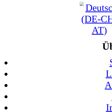
Ü
L
A
I